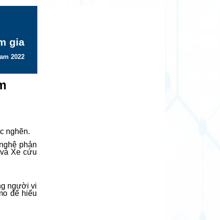
m gia
nam 2022
m
ắc nghẽn.
g nghệ phản
 và Xe cứu
ng người vi
o để hiểu