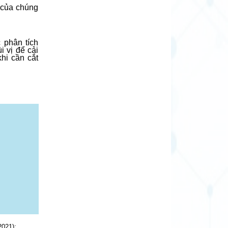
 của chúng
 phân tích
 vị để cải
hi cần cắt
2021);