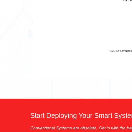
©︎2022 iOmniscie
Start Deploying Your Smart Syst
Conventional Systems are obsolete. Get in with the fut