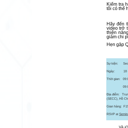
Kiểm tra 
tôi có thể
Hãy đến t
video trở
thiện năn
giảm chi p
Hẹn gặp Qu
Sự kiện: Sec
Ngày: 18 - 2
Thời gian: 09:
09:00 – 16:
Địa điểm: Trun
(SECC), Hồ Chí
Gian hàng: F1
RSVP at
Semin
Về iO