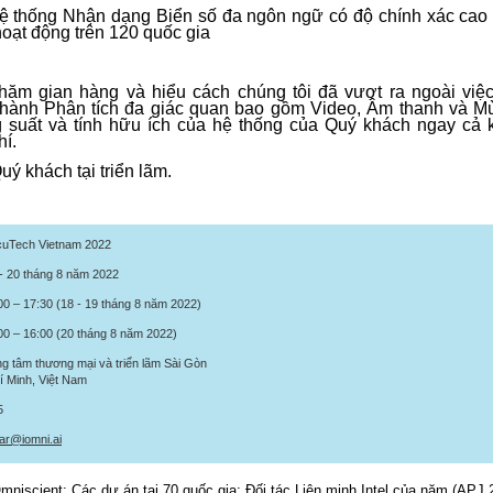
hệ thống Nhận dạng Biển số đa ngôn ngữ có độ chính xác cao
 hoạt động trên 120 quốc gia
hăm gian hàng và hiểu cách chúng tôi đã vượt ra ngoài việc
 thành Phân tích đa giác quan bao gồm Video, Âm thanh và Mùi
g suất và tính hữu ích của hệ thống của Quý khách ngay cả k
hí.
ý khách tại triển lãm.
uTech Vietnam 2022
0 tháng 8 năm 2022
00 – 17:30 (18 - 19 tháng 8 năm 2022)
00 (20 tháng 8 năm 2022)
g tâm thương mại và triển lãm Sài Gòn
 Minh, Việt Nam
5
ar@iomni.ai
mniscient: Các dự án tại 70 quốc gia; Đối tác Liên minh Intel của năm (APJ 