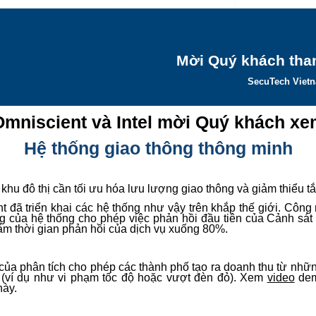
Mời Quý khách tha
SecuTech Viet
Omniscient và Intel mời Quý khách xe
Hệ thống giao thông thông minh
 khu đô thị cần tối ưu hóa lưu lượng giao thông và giảm thiểu t
t đã triển khai các hệ thống như vậy trên khắp thế giới. Côn
ng của hệ thống cho phép việc phản hồi đầu tiên của Cảnh sát
ảm thời gian phản hồi của dịch vụ xuống 80%.
 của phân tích cho phép các thành phố tạo ra doanh thu từ nhữ
 (ví dụ như vi phạm tốc độ hoặc vượt đèn đỏ). Xem
video
dem
này.