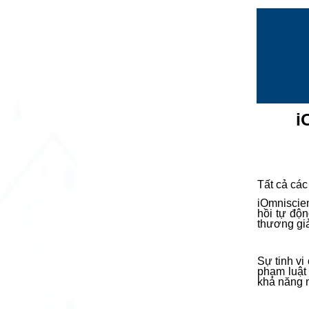
i
Tất cả các
iOmniscien
hồi tự độ
thương gi
Sự tinh vi
phạm luật
khả năng 