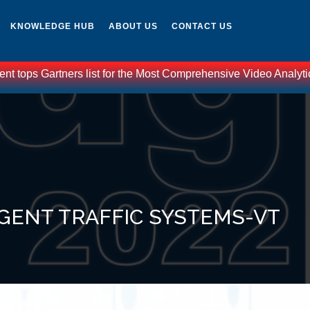
KNOWLEDGE HUB
ABOUT US
CONTACT US
artners list for the Most Comprehensive Video Analytics Solutio
IGENT TRAFFIC SYSTEMS-VT